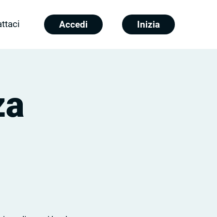
ttaci
Accedi
Inizia
za