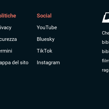
litiche
Social
ivacy
YouTube
Che
curezza
Bluesky
bib
ermini
TikTok
bib
fil
ppa del sito
Instagram
rag