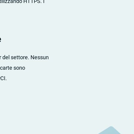
 utilizzando HTTPS. I
e
r del settore. Nessun
 carte sono
CI.